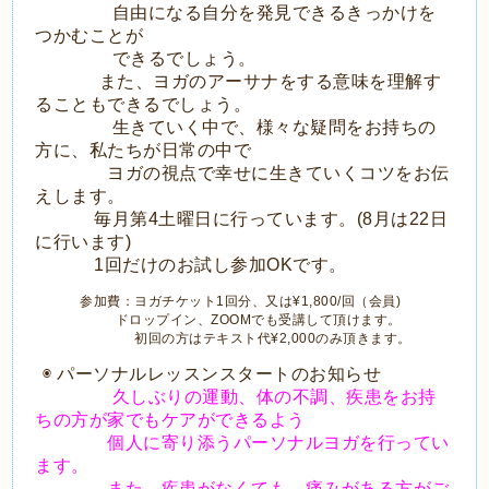
自由になる自分を発見できるきっかけを
つかむことが
できるでしょう。
また、ヨガのアーサナをする意味を理解す
ることもできるでしょう。
生きていく中で、様々な疑問をお持ちの
方に、私たちが日常の中で
ヨガの視点で
幸せに生きていくコツをお伝
えします。
毎月第4土曜日に行っています。(8月は22日
に行います)
1回だけのお試し参加OKです。
参加費：ヨガチケット1回分、又は¥1,800/回（会員)
ドロップイン、ZOOMでも受講して頂けます。
初回の方はテキスト代¥2,000のみ頂きます。
◉ パーソナルレッスンスタートのお知らせ
久しぶりの運動、体の不調、疾患
をお持
ちの方が家でもケアができるよう
個人に寄り添うパーソナル
ヨガを行ってい
ます。
また、
疾患がなくても、痛みがある方がご