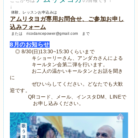
ここからは
の情報です！
↓
体験、レッスンお申込みは
アムリタヨガ専用お問合せ、ご参加お申し
込みフォーム
または ricodancepower@gmail.com まで
8月のお知らせ
◎ 8/30(日)13:30~15:30くらいまで
キショーリーさん、アンダカさんによる
キールタン会第二弾を行います。
お二人の温かいキールタンとお話を聞き
に
ぜひいらしてください。どなたでも大歓
迎です。
QRコード、メール、インスタDM、LINEで
お申し込みください。