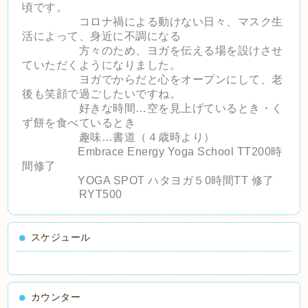
頃です。
コロナ禍による動けない日々、マスク生
活によって、
身近に不調になる
方々の
ため、ヨガを伝える場を設けさせ
ていただくようになりました。
ヨガでからだと心をオープンにして、
老
後も笑顔で過ごしたいですね。
好きな時間…空を見上げているとき・く
ず餅を食べているとき
趣味…書道（４歳時より）
Embrace Energy Yoga School TT200時
間修了
YOGA SPOT ハタヨガ５0時間TT 修了
RYT500
スケジュール
カウンター