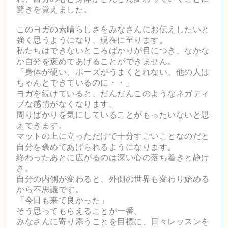
驚きを覚えました。
このヨガの素晴らしさをみなさんにお伝えしたいと
強く思うように
なり、現在に至ります。
私たちはできないところばかりが目につき、
なかな
か自分を褒めてあげることができません。
「身体が硬い、ポーズがうまくとれない、
他の人は
ちゃんとできているのに・・」
ヨガを続けていると、
だんだんこのようなネガティ
ブな感情がなくなります。
周りばかりを気にしていることがもったいないと思
えてきます。
マットの上に立っただけで十分すごいことなのだと
自分を褒めてあ
げられるようになります。
終わったあとに広がるのは深い心の落ち着きと静け
さ。
自分の内側が変わると、
外側の世界も変わり始める
から不思議です。
「今日も来て良かった」
そう思ってもらえることが一番。
みなさんに寄り添うことを目標に、日々レッスンを