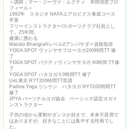
＜講師：マー・ジーヴァ・ムクティ 本間理恵プロ
フィール＞
1992年 スタジオ NAFAエアロビクス養成コース
卒業
フリーインストラクター/スポーツクラブ社員とし
て、25年間、
健康に携わる
Masala Bhangra®️レベル2アンバサダー資格取得
YOGA SPOT ヴィンヤサフローヨガ200時間TT 修
了
YOGA SPOT バクティヴィンヤサヨガ 40時間 TT修
了
YOGA SPOT ハタヨガ５0時間TT 修了
UeL東京 RYT200時間TT受講
Padma Yoga リシケシ ハタヨガ RYT200時間TT
修了
JPYA パーソナルヨガ協会 ベーシック認定ヨガイ
ンストラクター
子供の頃から運動やダンスが好きで、本来不器用で
はありますが、好きなことには
集中する性格でし
た。