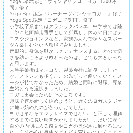
Yoga Spot認定『ヴィンヤサフローヨガTT200時
間』修了
Yoga Spot認定『ルーナーヴィンヤサヨガTT』修了
Yoga Spot認定『ヨガニドラTT』修了
小学校卒業まではクラシックバレエ、
中学校では陸
上部に短距離走選手として所属し、
休みの日にはテ
ニスやジョギングなど、
家族みんなで様々なスポー
ツを楽しむという環境で育ちました。
定期的に身体を動かしメンテナンスすることの大切
さを幼いころよ
り教わったのは、とても大きかった
と思います。
大学卒業後はマスコミ、製薬会社に勤務しました
が、
ストレスも多く、
この先ずっと働いていくイメ
ージが持てなかったため、
結婚と同時に退職、専業
主婦となる選択をしました。
ヨガに出会ったのはそのころです。
趣味で何か新しく始めようと、
近くのヨガスタジオ
に通い始めたのがきっかけでした。
ヨガは単なるエクササイズではない、
と正しく理解
するまでに長い時間かかりましたが、
しだいに深く
自分の内側に入る感覚やヨガの奥深さに触れるにつ
れ
、
自分の心と身体がどんどん変わっていくことに