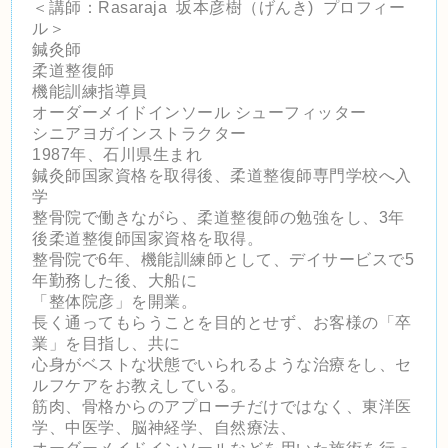
＜講師：Rasaraja 坂本彦樹（げんき) プロフィー
ル＞
鍼灸師
柔道整復師
機能訓練指導員
オーダーメイドインソール シューフィッター
シニアヨガインストラクター
1987年、石川県生まれ
鍼灸師国家資格を取得後、柔道整復師専門学校へ入
学
整骨院で働きながら、柔道整復師の勉強をし、3年
後柔道整復師国家資格を取得。
整骨院で6年、機能訓練師として、デイサービスで5
年勤務した後、大船に
「整体院彦」を開業。
長く通ってもらうことを目的とせず、お客様の「卒
業」を目指し、共に
心身がベストな状態でいられるような治療をし、セ
ルフケアをお教えしている。
筋肉、骨格からのアプローチだけではなく、東洋医
学、中医学、脳神経学、自然療法、