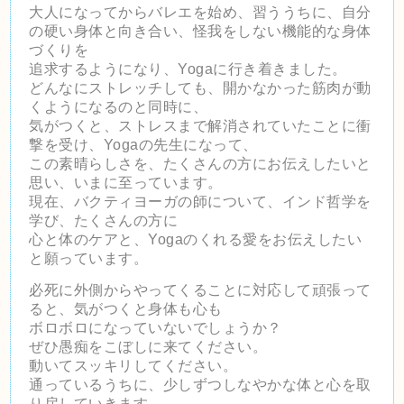
大人になってからバレエを始め、
習ううちに、自分
の硬い身体と向き合い、怪我をしない機能的な身体
づくりを
追求するようになり、Yogaに行き着きました。
どんなにストレッチしても、開かなかった筋肉が動
くようになるのと同時に、
気がつくと、ストレスまで解消されていたことに衝
撃を受け、Yogaの先生になって、
この素晴らしさを、たくさんの方にお伝えしたいと
思い、いまに至っています。
現在、バクティヨーガの師について、インド哲学を
学び、
たくさんの方に
心と体のケアと、Yogaのくれる愛をお伝えしたい
と願っています。
必死に外側からやってくることに対応して頑張って
ると、気がつくと身体も心も
ボロボロになっていないでしょうか？
ぜひ愚痴をこぼしに来てください。
動いてスッキリしてください。
通っているうちに、少しずつしなやかな体と心を取
り戻していきます。